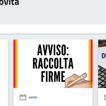
ovità
AVVISI